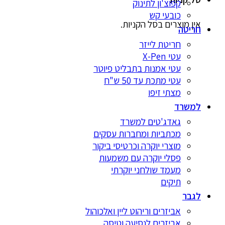
קפוצ'ון לתינוק
כובעי קש
אין מוצרים בסל הקניות.
חריטה
חריטת לייזר
עטי X-Pen
עטי אמנות בתבליט פיוטר
עטי מתכת עד 50 ש"ח
מצתי זיפו
למשרד
גאדג'טים למשרד
מכתביות ומחברות עסקים
מוצרי יוקרה וכרטיסי ביקור
פסלי יוקרה עם משמעות
מעמד שולחני יוקרתי
תיקים
לגבר
אביזרים וריהוט ליין ואלכוהול
אביזרים לנסיעה וטיסה