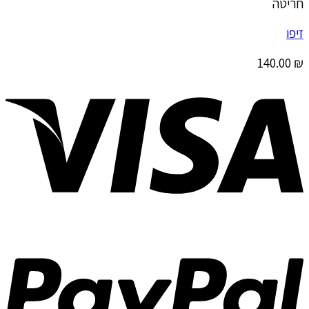
חריטה
זיפו
140.00
₪