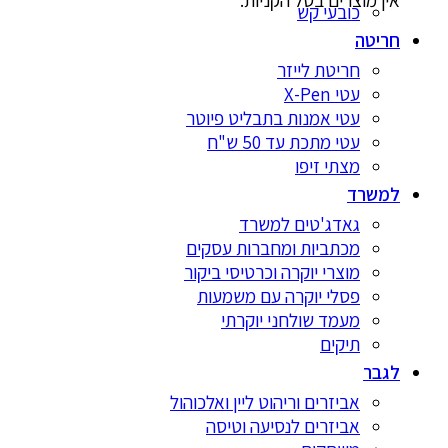
אין מוצרים בסל הקניות.
כובעי קש
חריטה
חריטת לייזר
עטי X-Pen
עטי אמנות בתבליט פיוטר
עטי מתכת עד 50 ש"ח
מצתי זיפו
למשרד
גאדג'טים למשרד
מכתביות ומחברות עסקים
מוצרי יוקרה וכרטיסי ביקור
פסלי יוקרה עם משמעות
מעמד שולחני יוקרתי
תיקים
לגבר
אביזרים וריהוט ליין ואלכוהול
אביזרים לנסיעה וטיסה