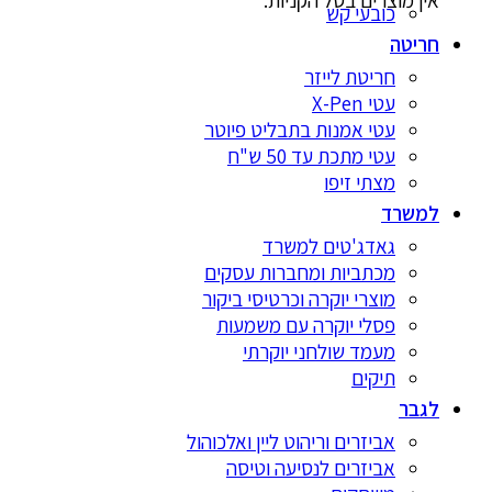
אין מוצרים בסל הקניות.
כובעי קש
חריטה
חריטת לייזר
עטי X-Pen
עטי אמנות בתבליט פיוטר
עטי מתכת עד 50 ש"ח
מצתי זיפו
למשרד
גאדג'טים למשרד
מכתביות ומחברות עסקים
מוצרי יוקרה וכרטיסי ביקור
פסלי יוקרה עם משמעות
מעמד שולחני יוקרתי
תיקים
לגבר
אביזרים וריהוט ליין ואלכוהול
אביזרים לנסיעה וטיסה