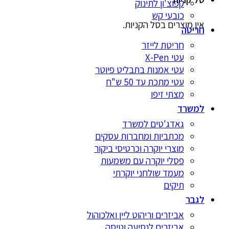
קפוצ'ון לתינוק
כובעי קש
אין מוצרים בסל הקניות.
חריטה
חריטת לייזר
עטי X-Pen
עטי אמנות בתבליט פיוטר
עטי מתכת עד 50 ש"ח
מצתי זיפו
למשרד
גאדג'טים למשרד
מכתביות ומחברות עסקים
מוצרי יוקרה וכרטיסי ביקור
פסלי יוקרה עם משמעות
מעמד שולחני יוקרתי
תיקים
לגבר
אביזרים וריהוט ליין ואלכוהול
אביזרים לנסיעה וטיסה