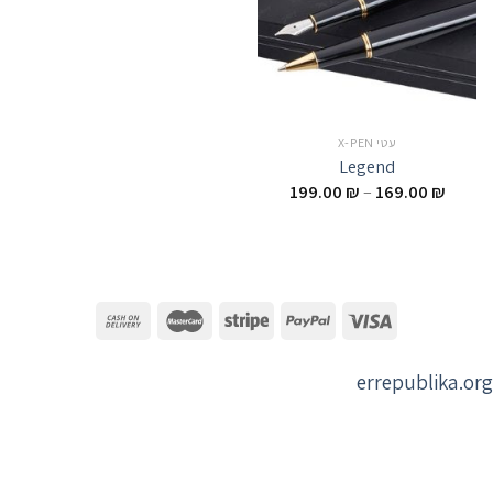
עטי X-PEN
Legend
199.00
₪
–
169.00
₪
errepublika.org