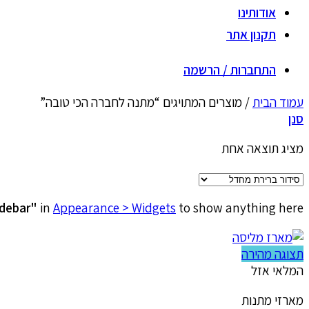
אודותינו
תקנון אתר
התחברות / הרשמה
עמוד הבית
/
מוצרים המתויגים “מתנה לחברה הכי טובה”
סנן
מציג תוצאה אחת
idebar"
in
Appearance > Widgets
to show anything here
תצוגה מהירה
המלאי אזל
מארזי מתנות