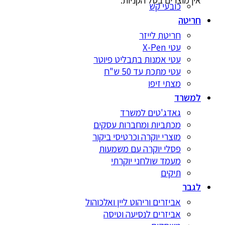
אין מוצרים בסל הקניות.
כובעי קש
חריטה
חריטת לייזר
עטי X-Pen
עטי אמנות בתבליט פיוטר
עטי מתכת עד 50 ש"ח
מצתי זיפו
למשרד
גאדג'טים למשרד
מכתביות ומחברות עסקים
מוצרי יוקרה וכרטיסי ביקור
פסלי יוקרה עם משמעות
מעמד שולחני יוקרתי
תיקים
לגבר
אביזרים וריהוט ליין ואלכוהול
אביזרים לנסיעה וטיסה