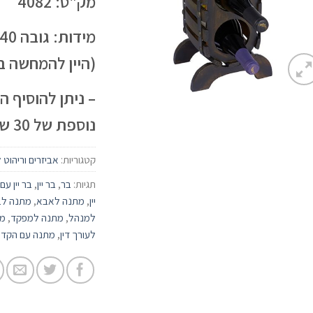
מק"ט: 4082
מידות: גובה 40ס"מ
(היין להמחשה ב
– ניתן להוסיף 
נוספת של 30 ש"ח
קטגוריות:
אביזרים וריהוט ל
תגיות:
בר
,
בר יין
,
בר יין ע
יין
,
מתנה לאבא
,
מתנה לב
למנהל
,
מתנה למפקד
,
מ
לעורך דין
,
מתנה עם הקד